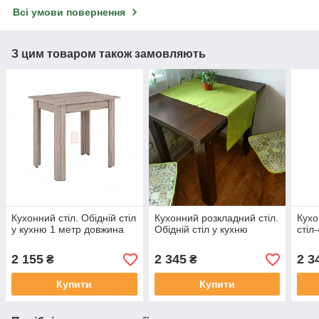
Всі умови повернення
З цим товаром також замовляють
Кухонний стіл. Обідній стіл
Кухонний розкладний стіл.
Кухо
у кухню 1 метр довжина
Обідній стіл у кухню
стіл
2 155
2 345
2 3
₴
₴
Купити
Купити