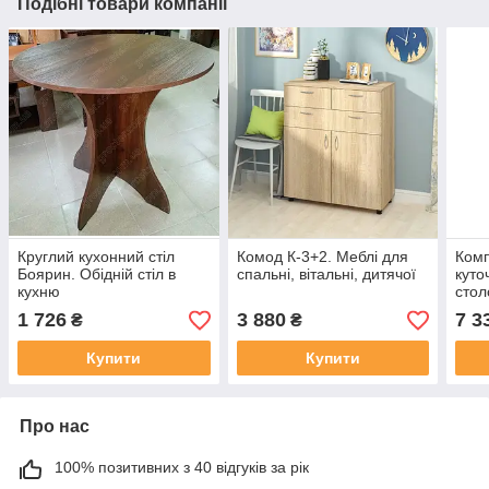
Подібні товари компанії
Круглий кухонний стіл
Комод К-3+2. Меблі для
Комп
Боярин. Обідній стіл в
спальні, вітальні, дитячої
куто
кухню
стол
1 726
3 880
7 3
₴
₴
Купити
Купити
Про нас
100% позитивних з 40 відгуків за рік