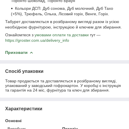
Торонто Шоколад, Торонто Браун
Кольори ДСП: Дуб сонома, Дуб молочний, Дуб Тахо
(+5%), Трюфель, Ольха, Лісовий горіх, Венге, Горіх.
Табурет доставляється в розібраному вигляді разом із усією
необхідною фурнітурою, інструкцією й ключем для збирання.
Ознайомтеся з
умовами оплати та доставки
тут —
https://groster.com.ua/delivery_info
Приховати
Спосіб упаковки
Товар продається та доставляється в розібраному вигляді,
упакований у заводський гофрокартон. У коробці є інструкція
та гарантія на 24 міс, фурнітура та ключ для збирання.
Характеристики
Основні
Виробник
Пехотін