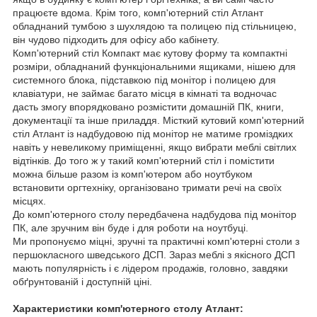
працюєте вдома. Крім того, комп'ютерний стіл Атлант
обладнаний тумбою з шухлядою та полицею під стільницею,
він чудово підходить для офісу або кабінету.
Комп'ютерний стіл Компакт має кутову форму та компактні
розміри, обладнаний функціональними ящиками, нішею для
системного блока, підставкою під монітор і полицею для
клавіатури, не займає багато місця в кімнаті та водночас
дасть змогу впорядковано розмістити домашній ПК, книги,
документації та інше приладдя. Місткий кутовий комп'ютерний
стіл Атлант із надбудовою під монітор не матиме громіздких
навіть у невеликому приміщенні, якщо вибрати меблі світлих
відтінків. До того ж у такий комп'ютерний стіл і помістити
можна більше разом із комп'ютером або ноутбуком
встановити оргтехніку, організовано тримати речі на своїх
місцях.
До комп'ютерного столу передбачена надбудова під монітор
ПК, але зручним він буде і для роботи на ноутбуці.
Ми пропонуємо міцні, зручні та практичні комп'ютерні столи з
першокласного шведського ДСП. Зараз меблі з якісного ДСП
мають популярність і є лідером продажів, головно, завдяки
обґрунтованій і доступній ціні.
Характеристики комп'ютерного столу Атлант: