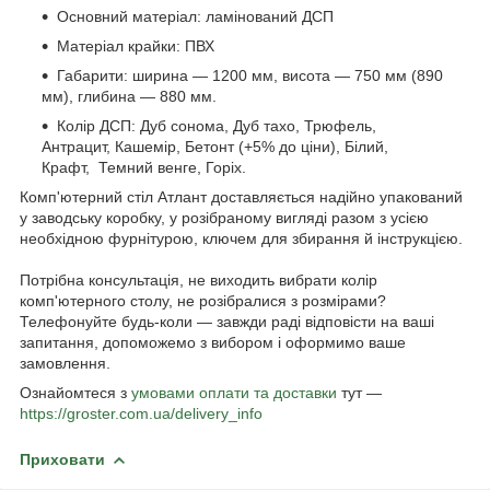
Основний матеріал: ламінований ДСП
Матеріал крайки: ПВХ
Габарити: ширина — 1200 мм, висота — 750 мм (890
мм), глибина — 880 мм.
Колір ДСП: Дуб сонома, Дуб тахо, Трюфель,
Антрацит, Кашемір, Бетонт (+5% до ціни), Білий,
Крафт, Темний венге, Горіх.
Комп'ютерний стіл Атлант доставляється надійно упакований
у заводську коробку, у розібраному вигляді разом з усією
необхідною фурнітурою, ключем для збирання й інструкцією.
Потрібна консультація, не виходить вибрати колір
комп'ютерного столу, не розібралися з розмірами?
Телефонуйте будь-коли — завжди раді відповісти на ваші
запитання, допоможемо з вибором і оформимо ваше
замовлення.
Ознайомтеся з
умовами оплати та доставки
тут —
https://groster.com.ua/delivery_info
Приховати