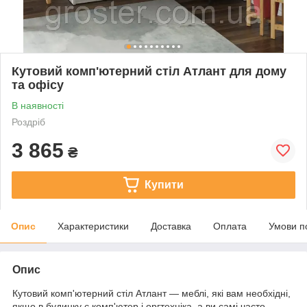
Кутовий комп'ютерний стіл Атлант для дому
та офісу
В наявності
Роздріб
3 865
₴
Купити
Опис
Характеристики
Доставка
Оплата
Умови п
Опис
Кутовий комп'ютерний стіл Атлант — меблі, які вам необхідні,
якщо в будинку є комп'ютер і оргтехніка, а ви самі часто