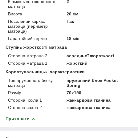
Кількість зон жорсткості
2
матраца
Висота
20 см
Посилений каркас
Так
матраца (периметр
матраца)
Гарантійний термін
18 міс
Ступінь жорсткості матраца
Сторона матраца 2
середньої жорсткості
Сторона матраца 1
жорсткий
Користувальницькі характеристики
Тип пружинного блоку
пружинний блок Pocket
матраца
Spring
Розмір
70х190
Сторона чохла 1
жаккардова тканина
Сторона чохла 2
жаккардова тканина
Приховати