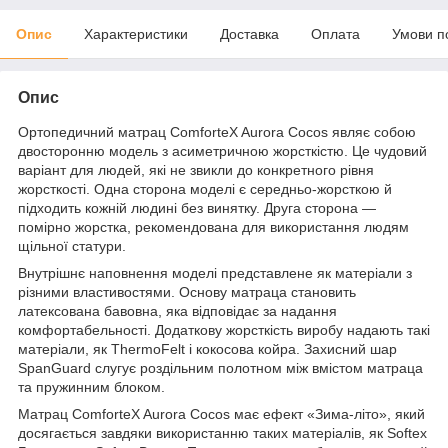
Опис
Характеристики
Доставка
Оплата
Умови п
Опис
Ортопедичний матрац ComforteX Aurora Cocos являє собою
двосторонню модель з асиметричною жорсткістю. Це чудовий
варіант для людей, які не звикли до конкретного рівня
жорсткості. Одна сторона моделі є середньо-жорсткою й
підходить кожній людині без винятку. Друга сторона —
помірно жорстка, рекомендована для використання людям
щільної статури.
Внутрішнє наповнення моделі представлене як матеріали з
різними властивостями. Основу матраца становить
латексована бавовна, яка відповідає за надання
комфортабельності. Додаткову жорсткість виробу надають такі
матеріали, як ThermoFelt і кокосова койра. Захисний шар
SpanGuard слугує роздільним полотном між вмістом матраца
та пружинним блоком.
Матрац ComforteX Aurora Cocos має ефект «Зима-літо», який
досягається завдяки використанню таких матеріалів, як Softex