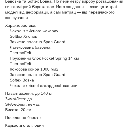
Бавовна та Softex Вовна. По периметру виробу розташований
високоміцний Єврокаркас. Його завдання — захищати краї
моделі від деформації, а сам матрац — від передчасного
зношування.
Характеристики:
Чохол із якісного жакарду
Softlex Хлопок
Захисне полотно Span Guard
Латексована бавовна
ThermoFelt
Пружинний блок Pocket Spring 14 см
ThermoFelt
Кокосова койра 1000 г/м2
Захисне полотно Span Guard
Softex Вовна
Чохол із якісної жакардової тканини
Навантаження: до 140 кг
Зима/Лето: да
SPA-ефект: немає
Висота: 20 см
Посилення блока: є
Каркас зі сталі: один