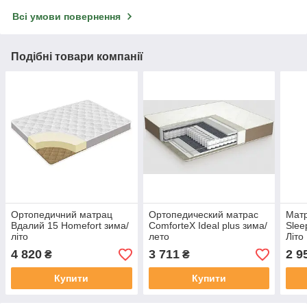
Всі умови повернення
Подібні товари компанії
Ортопедичний матрац
Ортопедический матрас
Матр
Вдалий 15 Homefort зима/
ComforteX Ideal plus зима/
Slee
літо
лето
Літо
4 820
3 711
2 9
₴
₴
Купити
Купити