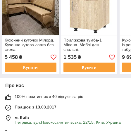
Кухонний куточок Мілорд.
Приліжкова тумба-1
Кухо
Кухонна кутова лавка без
Мілана. Меблі для
із р
стола
спальні.
таб
5 458
1 535
9 6
₴
₴
Купити
Купити
Про нас
100% позитивних з 40 відгуків за рік
Працює з 13.03.2017
м. Київ
Петрівка, вул.Новокостянтинівська, 22/15, Київ, Україна