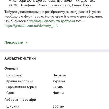
Кольори ДСП: Дуб сонома, Дуб молочний, Дуб Тахо
(+5%), Трюфель, Ольха, Лісовий горіх, Венге, Горіх.
Табурет доставляється в розібраному вигляді разом із усією
необхідною фурнітурою, інструкцією й ключем для збирання.
Ознайомтеся з
умовами оплати та доставки
тут —
https://groster.com.ua/delivery_info
Приховати
Характеристики
Основні
Виробник
Пехотін
Країна виробник
Україна
Гарантійний термін
24 міс
Стан
Новий
Габаритні розміри
Ширина
350 мм