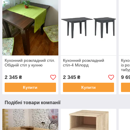
Кухонний розкладний стіл.
Кухонний розкладний
Кухо
Обідній стіл у кухню
стіл-4 Мілорд
із р
таб
2 345
2 345
9 6
₴
₴
Купити
Купити
Подібні товари компанії