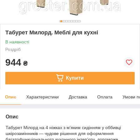
Табурет Милорд. Меблі для кухні
В наявності
Роздріб
944
₴
Купити
Опис
Характеристики
Доставка
Оплата
Умови п
Опис
Табурет Мілорд на 4 ніжках з м'яким сидінням у оббивці
шкірозамінників — чудове рішення для оформлення
багатофункціонального кухонного інтер'єру, допоможе