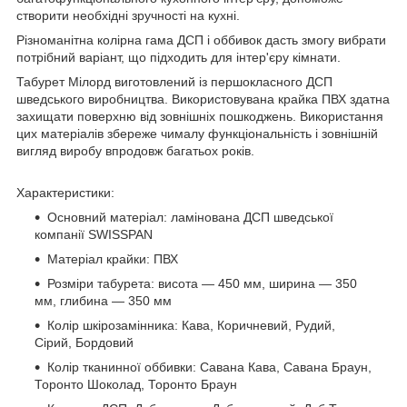
створити необхідні зручності на кухні.
Різноманітна колірна гама ДСП і оббивок дасть змогу вибрати
потрібний варіант, що підходить для інтер'єру кімнати.
Табурет Мілорд виготовлений із першокласного ДСП
шведського виробництва. Використовувана крайка ПВХ здатна
захищати поверхню від зовнішніх пошкоджень. Використання
цих матеріалів збереже чималу функціональність і зовнішній
вигляд виробу впродовж багатьох років.
Характеристики:
Основний матеріал: ламінована ДСП шведської
компанії SWISSPAN
Матеріал крайки: ПВХ
Розміри табурета: висота — 450 мм, ширина — 350
мм, глибина — 350 мм
Колір шкірозамінника: Кава, Коричневий, Рудий,
Сірий, Бордовий
Колір тканинної оббивки: Савана Кава, Савана Браун,
Торонто Шоколад, Торонто Браун