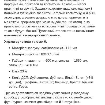
парфумами, прикраси та косметика. Трюмо — меблі
практичні та зручні. Завдяки закритим шафкам, ящикам і
поличкам тут зручно зберігати не тільки косметику, а й різні
аксесуари, а велике дзеркало має до експериментів із
макіяжем. Дзеркало для макіяжу дає гарний огляд, а за
правильного освітлення всі косметичні процедури за таким
трюмо будуть бажані. Туалетний столик стане незамінним
елементом в інтер'єрі вашої спальні.
Характеристики трюмо-6:
Матеріал корпусу: ламіноване ДСП 16 мм
Матеріал крайки: ПВХ 0,45 мм
Габарити: ширина — 600 мм, висота — 1550 мм,
глибина — 450 мм
Вага 23 кг
Колір ДСП: Дуб сонома, Дуб тахо, Білий, Бетон (+5%
до ціни), Трюфель, Антрацит, Кашемір, Крафт, Темний
венге, Горіх.
Трюмо доставляється надійно упакованим у заводську
коробку, у розібраному вигляді разом з усією необхідною
фурнітурою, ключем для збирання й інструкцією.