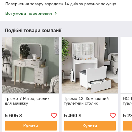
Повернення товару впродовж 14 днів за рахунок покупця
Всі умови повернення
Подібні товари компанії
Трюмо-7 Ретро, столик
Трюмо-12. Компактний
НС-
для макіяжу
туалетний столик
туал
5 605
5 460
5 2
₴
₴
Купити
Купити