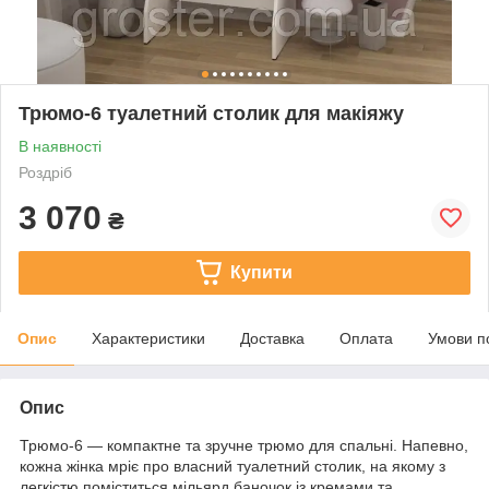
Трюмо-6 туалетний столик для макіяжу
В наявності
Роздріб
3 070
₴
Купити
Опис
Характеристики
Доставка
Оплата
Умови п
Опис
Трюмо-6 — компактне та зручне трюмо для спальні. Напевно,
кожна жінка мріє про власний туалетний столик, на якому з
легкістю поміститься мільярд баночок із кремами та