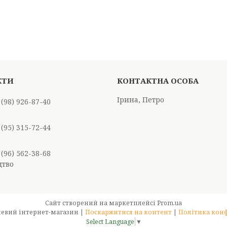
Ірина, Петро
 (98) 926-87-40
 (95) 315-72-44
 (96) 562-38-68
цтво
Сайт створений на маркетплейсі
Prom.ua
Groster – меблевий інтернет-магазин |
Поскаржитися на контент
|
Політика кон
Select Language
▼