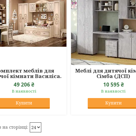
омплект меблів для
Меблі для дитячої к
чої кімнати Василіса.
Сімба (ДСП)
49 206 ₴
10 595 ₴
В наявності
В наявності
Купити
Купити