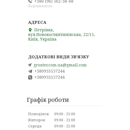
+380 (96) 562-38-68
Керівництво
Петрівка,
вул.Новокостянтинівська, 22/15,
Київ, Україна
groster.com.ua@gmail.com
+380953157244
+380953157244
Графік роботи
Понеділок
09:00
21:00
Вівторок
09:00
21:00
Середа
09:00
21:00