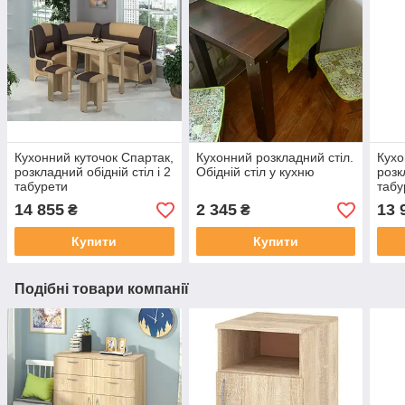
Кухонний куточок Спартак,
Кухонний розкладний стіл.
Кухо
розкладний обідній стіл і 2
Обідній стіл у кухню
розк
табурети
табу
14 855
2 345
13 
₴
₴
Купити
Купити
Подібні товари компанії