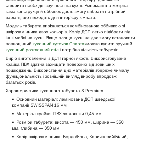
створити необхідні зручності на кухні. Різноманітна колірна
гама конструкції й оббивок дасть змогу вибрати потрібний
варіант, що підходить для інтер'єру кімнати.
Модель табурета вирізняється комбінованою оббивкою зі
шкірозамінника двох кольорів. Колір ДСП легко підібрати під
інші меблі на кухні. Якщо площа кухні не дає змогу встановити
повноцінний
кухонний куточок Спартак
можна купити зручний
кухонний розкладний стіл
і потрібна кількість табуретів
Виріб виготовлений із ДСП гарної якості. Використовувана
крайка ПВХ здатна захищати поверхню від зовнішніх
пошкоджень. Використання цих матеріалів збереже чималу
функціональність і зовнішній вигляд виробу впродовж
багатьох років.
Характеристики кухонного табурета-3 Premium:
Основний матеріал: ламінована ДСП шведської
компанії SWISSPAN 16 мм
Матеріал крайки: ПВХ завтовшки 0,45 мм
Розміри табурета: висота — 450 мм, ширина — 350
мм, глибина — 350 мм
Колір шкірозамінника: Бордо/Кава, Коричневий/Білий,