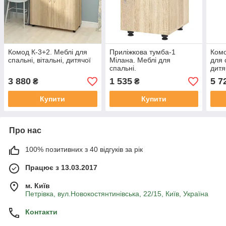
Комод К-3+2. Меблі для
Приліжкова тумба-1
Комо
спальні, вітальні, дитячої
Мілана. Меблі для
для 
спальні.
дитя
3 880
1 535
5 7
₴
₴
Купити
Купити
Про нас
100% позитивних з 40 відгуків за рік
Працює з 13.03.2017
м. Київ
Петрівка, вул.Новокостянтинівська, 22/15, Київ, Україна
Контакти