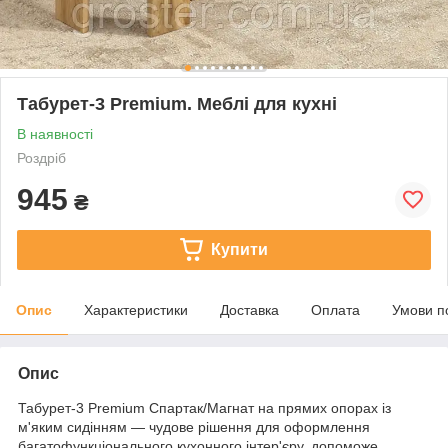
Табурет-3 Premium. Меблі для кухні
В наявності
Роздріб
945
₴
Купити
Опис
Характеристики
Доставка
Оплата
Умови п
Опис
Табурет-3 Premium Спартак/Магнат на прямих опорах із
м'яким сидінням — чудове рішення для оформлення
багатофункціонального кухонного інтер'єру, допоможе