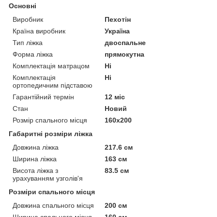
Основні
Виробник
Пехотін
Країна виробник
Україна
Тип ліжка
двоспальне
Форма ліжка
прямокутна
Комплектація матрацом
Ні
Комплектація
Ні
ортопедичним підставою
Гарантійний термін
12 міс
Стан
Новий
Розмір спального місця
160х200
Габаритні розміри ліжка
Довжина ліжка
217.6 см
Ширина ліжка
163 см
Висота ліжка з
83.5 см
урахуванням узголів'я
Розміри спального місця
Довжина спального місця
200 см
Ширина спального місця
160 см