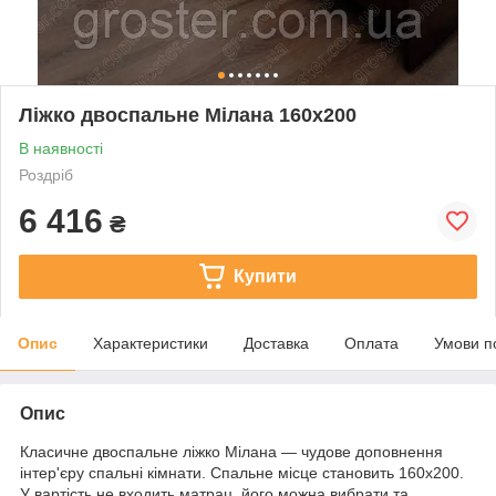
Ліжко двоспальне Мілана 160х200
В наявності
Роздріб
6 416
₴
Купити
Опис
Характеристики
Доставка
Оплата
Умови п
Опис
Класичне двоспальне ліжко Мілана — чудове доповнення
інтер'єру спальні кімнати. Спальне місце становить 160х200.
У вартість не входить матрац, його можна вибрати та