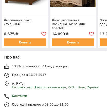
Двоспальне ліжко
Ліжко двоспальне
Ліжк
Стиль-160
Василина. Меблі для
для 
спальні.
6 675
14 099
13 
₴
₴
Купити
Купити
Про нас
100% позитивних з 41 відгука за рік
Працює з 13.03.2017
м. Київ
Петрівка, вул.Новокостянтинівська, 22/15, Київ, Україна
Контакти
Сьогодні працює з 09:00 до 21:00