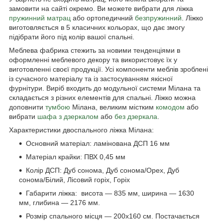
замовити на сайті окремо. Ви можете вибрати для ліжка
пружинний матрац
або ортопедичний
безпружинний
. Ліжко
виготовляється в 5 класичних кольорах, що дає змогу
підібрати його під колір вашої спальні.
Меблева фабрика стежить за новими тенденціями в
оформленні меблевого декору та використовує їх у
виготовленні своєї продукції. Усі компоненти меблів зроблені
із сучасного матеріалу та із застосуванням якісної
фурнітури. Виріб входить до модульної системи Мілана та
складається з різних елементів для спальні. Ліжко можна
доповнити
тумбою
Мілана, великим містким
комодом
або
вибрати
шафа з дзеркалом
або
без дзеркала
.
Характеристики двоспального ліжка Мілана:
Основний матеріал: ламінована ДСП 16 мм
Матеріал крайки: ПВХ 0,45 мм
Колір ДСП: Дуб сонома, Дуб сонома/Орех, Дуб
сонома/Білий, Лісовий горіх, Горіх
Габарити ліжка: висота — 835 мм, ширина — 1630
мм, глибина — 2176 мм.
Розмір спального місця — 200х160 см. Постачається