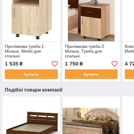
Приліжкова тумба-1
Приліжкова тумба-2
Комо
Мілана. Меблі для
Мілана. Тумба для
Мебл
спальні.
спальні.
1 535
1 750
4 7
₴
₴
Купити
Купити
Подібні товари компанії