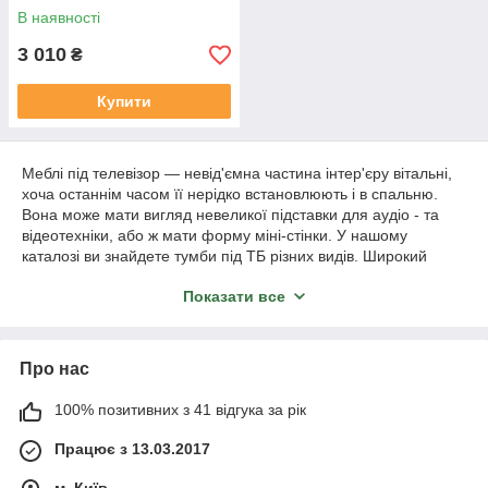
В наявності
3 010
₴
Купити
Меблі під телевізор — невід'ємна частина інтер'єру вітальні,
хоча останнім часом її нерідко встановлюють і в спальню.
Вона може мати вигляд невеликої підставки для аудіо - та
відеотехніки, або ж мати форму міні-стінки. У нашому
каталозі ви знайдете тумби під ТБ різних видів. Широкий
вибір кольорів, форм, розмірів дозволяє підібрати меблі, яка
Показати все
відмінно впишеться у вітальню і дозволить вам з комфортом
дивитися фільми, спортивні змагання або передачі.
Пропонуємо тумби під телевізор від українського виробника з
офіційною гарантією.
Про нас
Функціональні тумби під телевізор та
іншу техніку
100% позитивних з 41 відгука за рік
Працює з 13.03.2017
Представлену на сайті меблі можна розділити на дві основні
групи: невеликі окремі тумби-підставки і міні-стінки, що