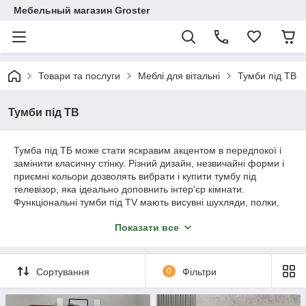
Мебельный магазин Groster
Товари та послуги
Меблі для вітальні
Тумби під ТВ
Тумби під ТВ
Тумба під ТБ може стати яскравим акцентом в передпокої і
замінити класичну стінку. Різний дизайн, незвичайні форми і
приємні кольори дозволять вибрати і купити тумбу під
телевізор, яка ідеально доповнить інтер'єр кімнати.
Функціональні тумби під TV мають висувні шухляди, полки,
закриті шафки, де можна розмістити не тільки телевізор, але і
Показати все
супутню апаратуру. Компактні габарити дозволять вибрати
тумбу під телевізор навіть для невеликого приміщення.
Сортування
0
Фільтри