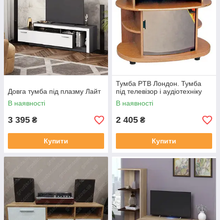
Тумба PTB Лондон. Тумба
Довга тумба під плазму Лайт
під телевізор і аудіотехніку
В наявності
В наявності
3 395
2 405
₴
₴
Купити
Купити