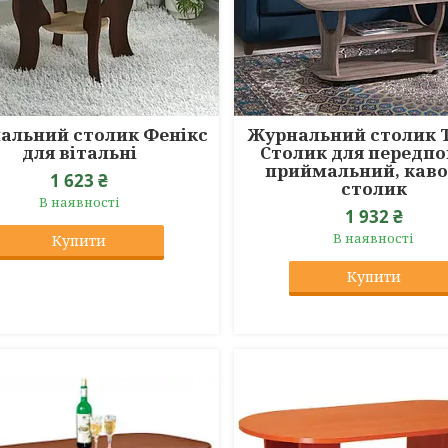
альний столик Фенікс
Журнальний столик Т
для вітальні
Столик для передпо
приймальний, кав
1 623 ₴
столик
В наявності
1 932 ₴
В наявності
Купити
Купити