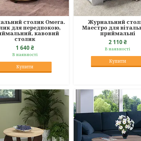
альний столик Омега.
Журнальний стол
лик для передпокою,
Маестро для вітальн
иймальний, кавовий
приймальні
столик
2 110 ₴
1 640 ₴
В наявності
В наявності
Купити
Купити