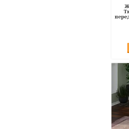
Ж
Т
пере