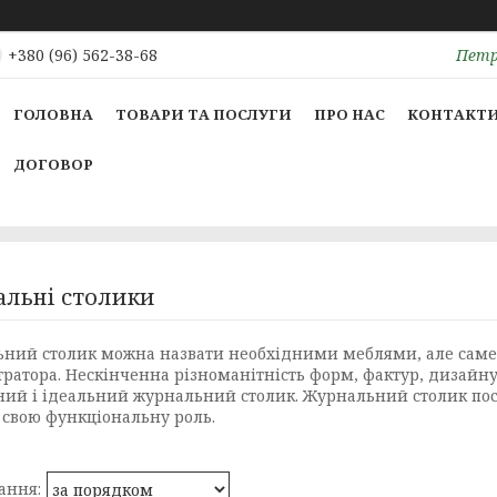
Петрі
+380 (96) 562-38-68
ГОЛОВНА
ТОВАРИ ТА ПОСЛУГИ
ПРО НАС
КОНТАКТ
ДОГОВОР
льні столики
ний столик можна назвати необхідними меблями, але саме ві
ратора. Нескінченна різноманітність форм, фактур, дизайну і
ний і ідеальний журнальний столик. Журнальний столик посл
 свою функціональну роль.