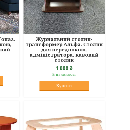
опаз.
Журнальний столик-
кою,
трансформер Альфа. Столик
овий
для передпокою,
адміністратора, кавовий
столик
1 888 ₴
В наявності
Купити