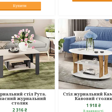
Купити
рнальний стіл Рута.
Стіл журнальний Кам
часний журнальний
Кавовий столи
столик
1 918 ₴
2 316 ₴
В наявності