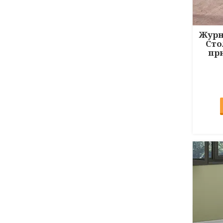
Журн
Сто
пр