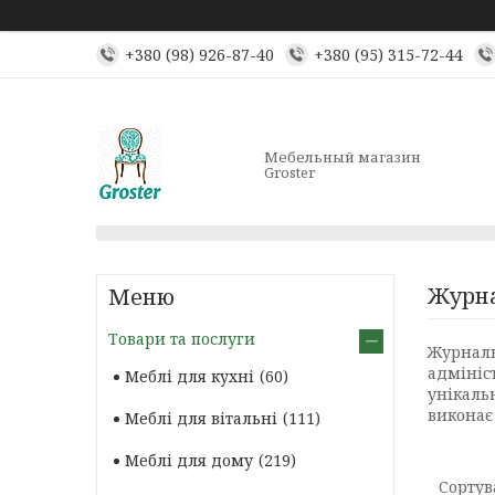
+380 (98) 926-87-40
+380 (95) 315-72-44
Мебельный магазин
Groster
Журна
Товари та послуги
Журналь
адмініст
Меблі для кухні
60
унікаль
виконає
Меблі для вітальні
111
Меблі для дому
219