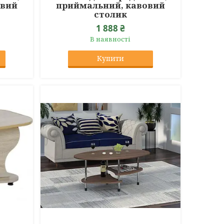
овий
приймальний, кавовий
столик
1 888 ₴
В наявності
Купити