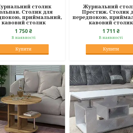
урнальний столик
Журнальний стол
юльпан. Столик для
Престиж. Столик 
дпокою, приймальний,
передпокою, прийма
кавовий столик
кавовий столи
1 750 ₴
1 711 ₴
В наявності
В наявності
Купити
Купити