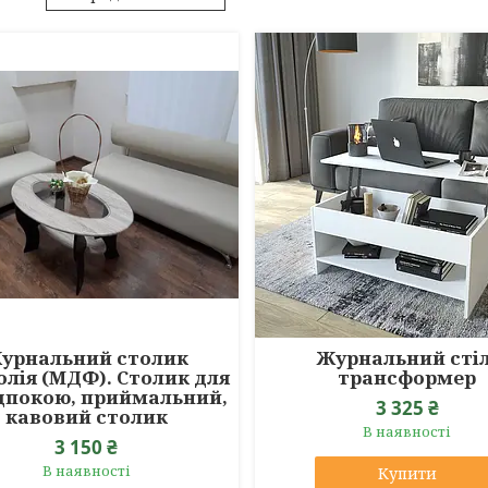
урнальний столик
Журнальний стіл
лія (МДФ). Столик для
трансформер
дпокою, приймальний,
3 325 ₴
кавовий столик
В наявності
3 150 ₴
В наявності
Купити