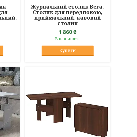
ик
Журнальний столик Вега.
для
Столик для передпокою,
льний,
приймальний, кавовий
к
столик
1 860 ₴
В наявності
Купити