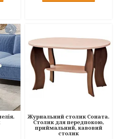
елія.
Журнальний столик Соната.
к
Столик для передпокою,
приймальний, кавовий
столик