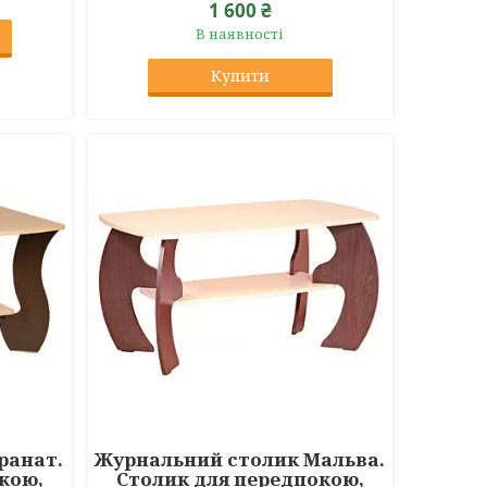
1 600 ₴
В наявності
Купити
ранат.
Журнальний столик Мальва.
кою,
Столик для передпокою,