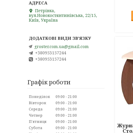
Петрівка,
вул.Новокостянтинівська, 22/15,
Київ, Україна
groster.com.ua@gmail.com
+380953157244
+380953157244
Графік роботи
Понеділок
09:00
21:00
Вівторок
09:00
21:00
Середа
09:00
21:00
Четвер
09:00
21:00
Пʼятниця
09:00
21:00
Журна
Субота
09:00
21:00
Сто