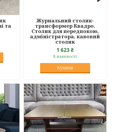
ик
Журнальний столик-
і та
трансформер Квадро.
Столик для передпокою,
адміністратора, кавовий
столик
1 623 ₴
В наявності
Купити